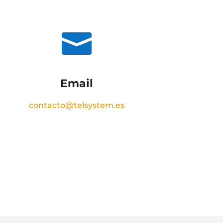

Email
contacto@telsystem.es