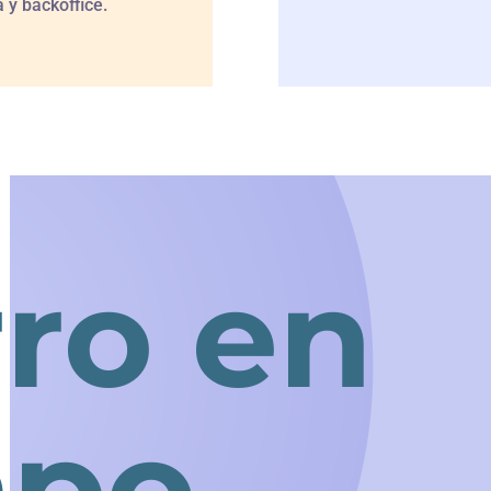
a y backoffice.
ro en
mpo