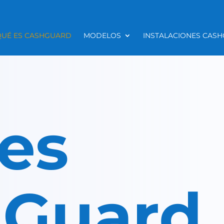
QUÉ ES CASHGUARD
MODELOS
INSTALACIONES CAS
es
hGuard