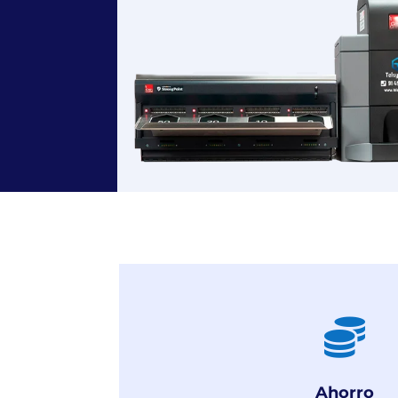

Ahorro