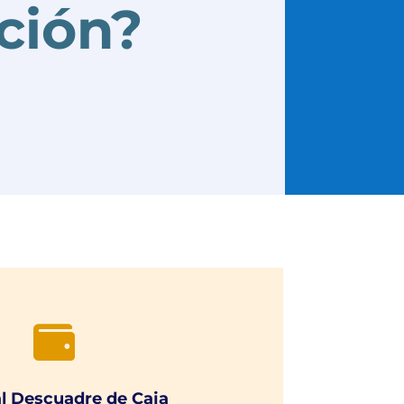
ción?

al Descuadre de Caja