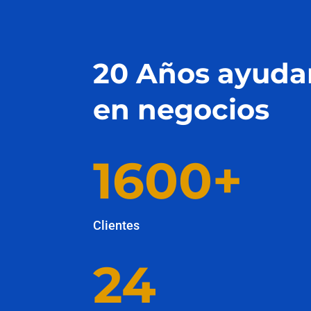
20 Años ayud
en negocios
1600+
Clientes
24